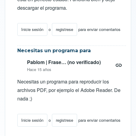
descargar el programa.
Inicie sesión
o
registrese
para enviar comentarios
En respuesta a
APASTYLE
por
LUIS GERMAN (no veri
Necesitas un programa para
Pablom | Frase… (no verificado)
Hace 15 años
Necesitas un programa para reproducir los
archivos PDF, por ejemplo el Adobe Reader. De
nada ;)
Inicie sesión
o
registrese
para enviar comentarios
En respuesta a
APASTYLE
por
LUIS GERMAN (no veri