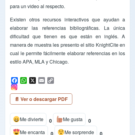
para un video al respecto.
Existen otros recursos interactivos que ayudan a
elaborar las referencias bibliográficas. La única
dificultad que tienen es que están en inglés. A
manera de muestra les presento el sitio
KnightCite
en
cual le permite fácilmente elaborar referencias en los
estilo APA, MLA y Chicago.
F
W
X
E
C
a
h
m
o
c
a
a
p
📄 Ver o descargar PDF
e
t
i
y
b
s
l
L
o
A
i
Me divierte
Me gusta
o
p
n
0
0
k
p
k
Me encanta
Me sorprende
0
0