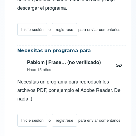
descargar el programa.
Inicie sesión
o
registrese
para enviar comentarios
En respuesta a
APASTYLE
por
LUIS GERMAN (no veri
Necesitas un programa para
Pablom | Frase… (no verificado)
Hace 15 años
Necesitas un programa para reproducir los
archivos PDF, por ejemplo el Adobe Reader. De
nada ;)
Inicie sesión
o
registrese
para enviar comentarios
En respuesta a
APASTYLE
por
LUIS GERMAN (no veri