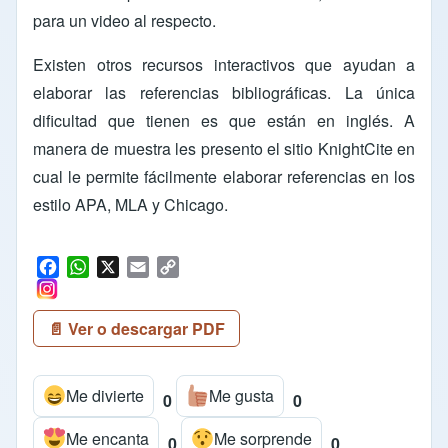
para un video al respecto.
Existen otros recursos interactivos que ayudan a
elaborar las referencias bibliográficas. La única
dificultad que tienen es que están en inglés. A
manera de muestra les presento el sitio
KnightCite
en
cual le permite fácilmente elaborar referencias en los
estilo APA, MLA y Chicago.
F
W
X
E
C
a
h
m
o
c
a
a
p
📄 Ver o descargar PDF
e
t
i
y
b
s
l
L
o
A
i
Me divierte
Me gusta
o
p
n
0
0
k
p
k
Me encanta
Me sorprende
0
0