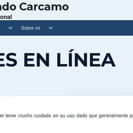
ando Carcamo
sonal
sub-navigation
Sobre mí
Sobre mí sub-navigation
S EN LÍNEA
ber tener mucho cuidado en su uso dado que generalmente pro