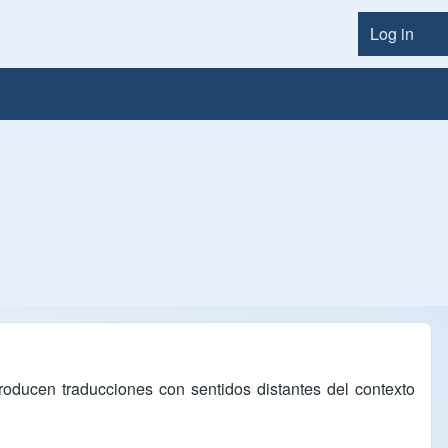
Log in
User
ducen traducciones con sentidos distantes del contexto