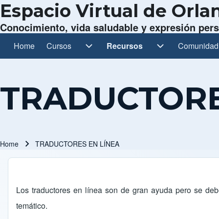
Espacio Virtual de Orl
Conocimiento, vida saludable y expresión per
Home
Cursos
Cursos sub-navigation
Recursos
Recursos sub-navigation
Comunidad
Comunidad 
Main navigation
TRADUCTORE
Home
TRADUCTORES EN LÍNEA
Breadcrumb
Los traductores en línea son de gran ayuda pero se de
temático.