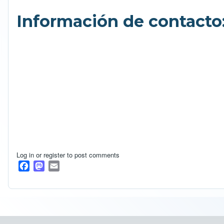
Información de contacto
Log in
or
register
to post comments
F
M
E
a
a
m
c
s
a
e
t
i
b
o
l
o
d