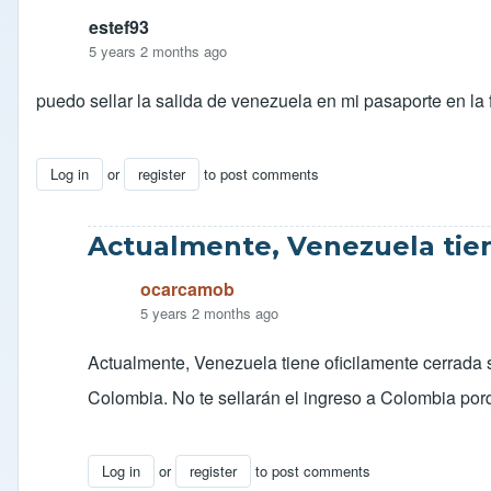
estef93
5 years 2 months ago
puedo sellar la salida de venezuela en mi pasaporte en la f
Log in
or
register
to post comments
Actualmente, Venezuela tie
ocarcamob
5 years 2 months ago
Actualmente, Venezuela tiene oficilamente cerrada 
Colombia. No te sellarán el ingreso a Colombia por
Log in
or
register
to post comments
In reply to
duda
by
estef93