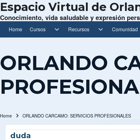
Espacio Virtual de Orl
Conocimiento, vida saludable y expresión per
Home
Cursos
Cursos sub-navigation
Recursos
Recursos sub-navigation
Comunidad
Comunidad s
Main navigation
ORLANDO CA
PROFESIONA
Home
ORLANDO CARCAMO: SERVICIOS PROFESIONALES
Breadcrumb
duda