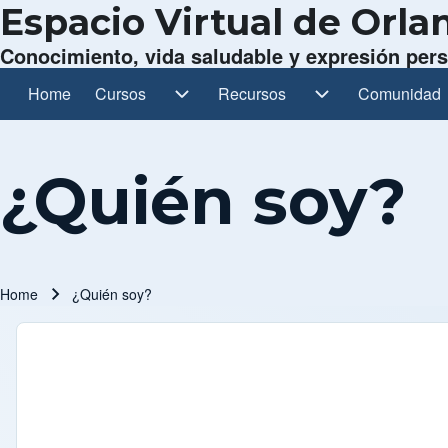
Espacio Virtual de Orl
Conocimiento, vida saludable y expresión per
Home
Cursos
Cursos sub-navigation
Recursos
Recursos sub-navigation
Comunidad
Comunidad s
Main navigation
¿Quién soy?
Home
¿Quién soy?
Breadcrumb