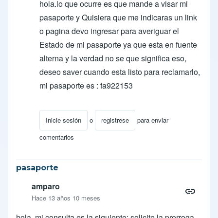
hola.lo que ocurre es que mande a visar mi
pasaporte y Quisiera que me indicaras un link
o pagina devo ingresar para averiguar el
Estado de mi pasaporte ya que esta en fuente
alterna y la verdad no se que significa eso,
deseo saver cuando esta listo para reclamarlo,
mi pasaporte es : fa922153
Inicie sesión
o
registrese
para enviar
En respuesta a
Respuesta
por
ocarcamob
comentarios
pasaporte
amparo
Hace 13 años 10 meses
hola. mi consulta es la siguiente; solicite la prorroga