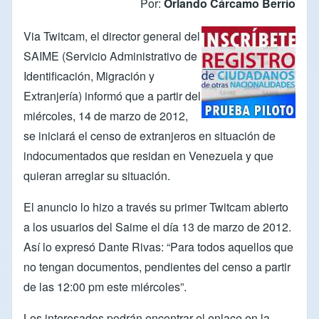
Por:
Orlando Cárcamo Berrío
Via
Twitcam
, el director general del
SAIME
(Servicio Administrativo de
Identificación, Migración y
Extranjería) informó que a partir del
miércoles, 14 de marzo de 2012,
se iniciará el censo de extranjeros en situación de
indocumentados que residan en Venezuela y que
quieran arreglar su situación.
El anuncio lo hizo a través su primer
Twitcam
abierto
a los usuarios del Saime el día 13 de marzo de 2012.
Así lo expresó
Dante Rivas
: “Para todos aquellos que
no tengan documentos, pendientes del censo a partir
de las 12:00 pm este miércoles”.
Los interesados podrán encontrar el enlace en la