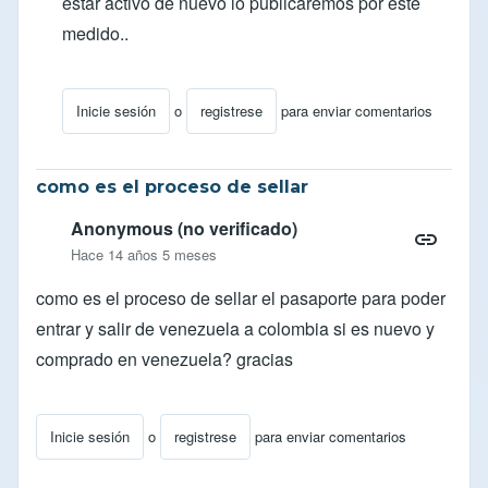
estar activo de nuevo lo publicaremos por este
medido..
Inicie sesión
o
registrese
para enviar comentarios
En respuesta a
¿Cuándo se reanudará el censo?
por
o
como es el proceso de sellar
Anonymous (no verificado)
Hace 14 años 5 meses
como es el proceso de sellar el pasaporte para poder
entrar y salir de venezuela a colombia si es nuevo y
comprado en venezuela? gracias
Inicie sesión
o
registrese
para enviar comentarios