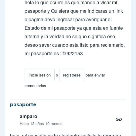
hola.lo que ocurre es que mande a visar mi
pasaporte y Quisiera que me indicaras un link
o pagina devo ingresar para averiguar el
Estado de mi pasaporte ya que esta en fuente
alterna y la verdad no se que significa eso,
deseo saver cuando esta listo para reclamarlo,
mi pasaporte es : fa922153
Inicie sesión
o
registrese
para enviar
En respuesta a
Respuesta
por
ocarcamob
comentarios
pasaporte
amparo
Hace 13 años 10 meses
hola. mi consulta es la siguiente; solicite la prorroga