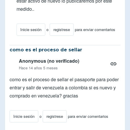
estar activo de nuevo lo publicaremos por este
medido..
Inicie sesión
o
registrese
para enviar comentarios
En respuesta a
¿Cuándo se reanudará el censo?
por
o
como es el proceso de sellar
Anonymous (no verificado)
Hace 14 años 5 meses
como es el proceso de sellar el pasaporte para poder
entrar y salir de venezuela a colombia si es nuevo y
comprado en venezuela? gracias
Inicie sesión
o
registrese
para enviar comentarios