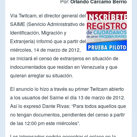
Por:
Orlando Cárcamo Berrío
Via
Twitcam
, el director general del
SAIME
(Servicio Administrativo de
Identificación, Migración y
Extranjería) informó que a partir del
miércoles, 14 de marzo de 2012,
se iniciará el censo de extranjeros en situación de
indocumentados que residan en Venezuela y que
quieran arreglar su situación.
El anuncio lo hizo a través su primer
Twitcam
abierto
a los usuarios del Saime el día 13 de marzo de 2012.
Así lo expresó
Dante Rivas
: “Para todos aquellos que
no tengan documentos, pendientes del censo a partir
de las 12:00 pm este miércoles”.
Los interesados podrán encontrar el enlace en la