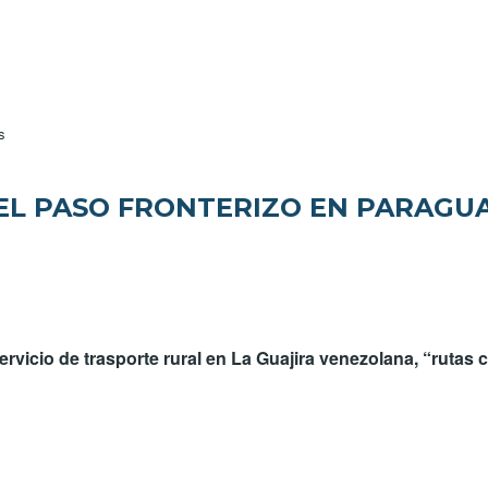
 no necesitaran visa para obtener su titulo de bachiller
s
EL PASO FRONTERIZO EN PARAG
ervicio de trasporte rural en La Guajira venezolana, “rutas