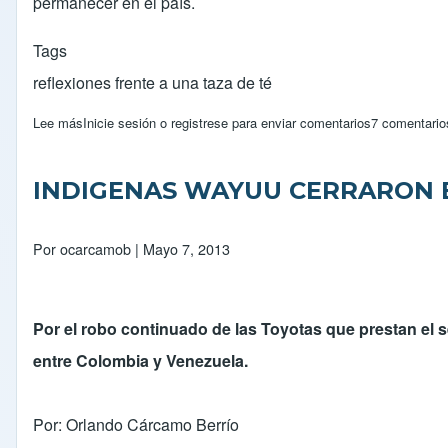
permanecer en el país.
Tags
reflexiones frente a una taza de té
Lee más
sobre En Venezuela, los estudiantes extranjeros indocumentados
Inicie sesión
o
registrese
para enviar comentarios
7 comentario
INDIGENAS WAYUU CERRARON 
Por
ocarcamob
| Mayo 7, 2013
Por el robo continuado de las Toyotas que prestan el s
entre Colombia y Venezuela.
Por:
Orlando Cárcamo Berrío