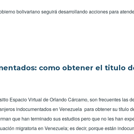
 gobierno bolivariano seguirá desarrollando acciones para atend
ios con Colombia
entados: como obtener el titulo d
 sitio Espacio Virtual de Orlando Cárcamo, son frecuentes las 
anjeros indocumentados en Venezuela para obtener su título de 
rman que han terminado sus estudios pero que no les han expedi
ituación migratoria en Venezuela; es decir, porque están indoc