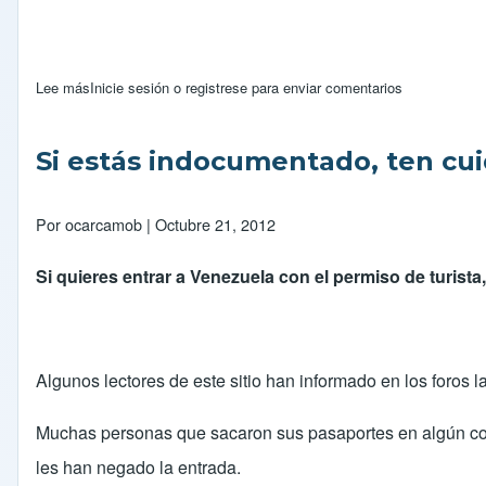
Lee más
sobre INDIGENAS WAYUU CERRARON EL PASO FRONTE
Inicie sesión
o
registrese
para enviar comentarios
Si estás indocumentado, ten cu
Por
ocarcamob
| Octubre 21, 2012
Si quieres entrar a Venezuela con el permiso de turist
Algunos lectores de este sitio han informado en los foros
Muchas personas que sacaron sus pasaportes en algún con
les han negado la entrada.