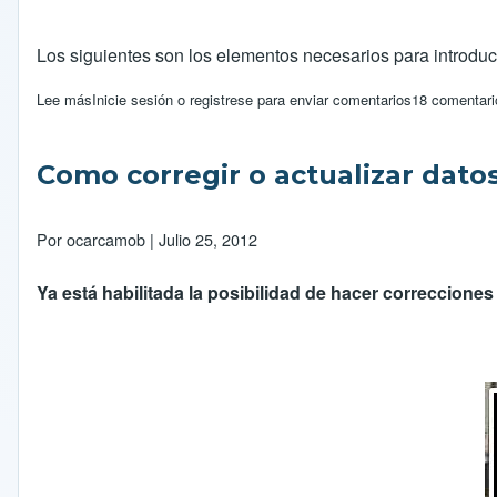
Los siguientes son los elementos necesarios para introduci
Lee más
sobre Como solicitar la prorroga de visa o cambio de condicio
Inicie sesión
o
registrese
para enviar comentarios
18 comentari
Como corregir o actualizar dato
Por
ocarcamob
| Julio 25, 2012
Ya está habilitada la posibilidad de hacer correccion