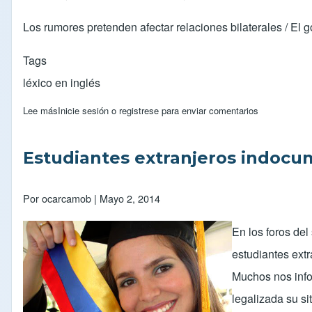
Los rumores pretenden afectar relaciones bilaterales / El
Tags
léxico en inglés
Lee más
sobre Venezuela repudia manipulación sobre asuntos migrator
Inicie sesión
o
registrese
para enviar comentarios
Estudiantes extranjeros indocum
Por
ocarcamob
| Mayo 2, 2014
En los foros del
estudiantes extr
Muchos nos info
legalizada su s