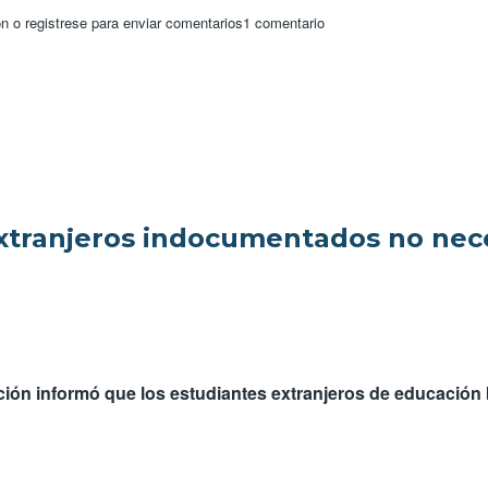
diantes extranjeros indocumentados: como obtener el titulo de bachiller en V
ón
o
registrese
para enviar comentarios
1 comentario
xtranjeros indocumentados no nece
ción informó que los estudiantes extranjeros de educación