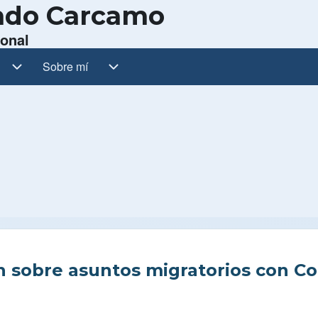
ando Carcamo
sonal
ub-navegación
Sobre mí
Sobre mí sub-navegación
 sobre asuntos migratorios con C