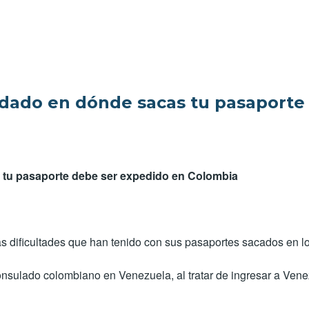
RIZO EN PARAGUACHON
idado en dónde sacas tu pasaporte
a, tu pasaporte debe ser expedido en Colombia
 las dificultades que han tenido con sus pasaportes sacados en
sulado colombiano en Venezuela, al tratar de ingresar a Venez