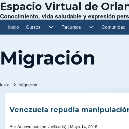
Espacio Virtual de Orl
Conocimiento, vida saludable y expresión per
Inicio
Cursos
Cursos sub-navegación
Recursos
Recursos sub-navegación
Comunidad
Comunidad s
Navegación principal
Migración
Inicio
Migración
Ruta de navegación
Venezuela repudia manipulación
Por
Anonymous (no verificado)
| Mayo 14, 2015