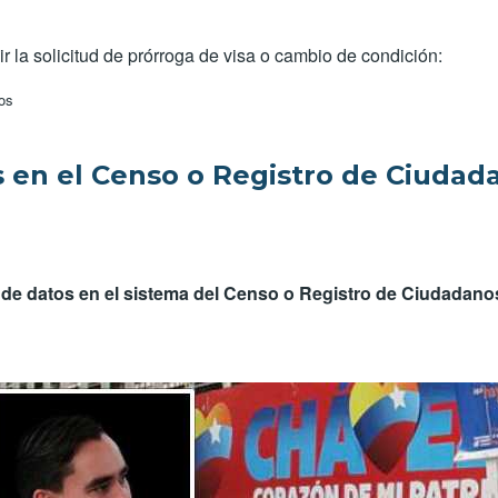
r la solicitud de prórroga de visa o cambio de condición:
n en el Saime
os
s en el Censo o Registro de Ciudad
es de datos en el sistema del Censo o Registro de Ciudadan