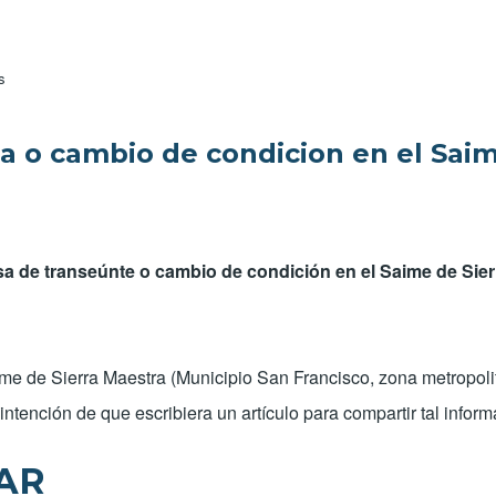
 pasaporte
s
isa o cambio de condicion en el Sai
isa de transeúnte o cambio de condición en el Saime de Sie
e de Sierra Maestra (Municipio San Francisco, zona metropolit
ntención de que escribiera un artículo para compartir tal inform
GAR