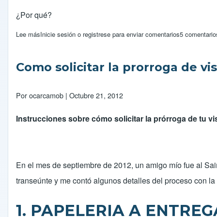
¿Por qué?
Lee más
sobre Si estás indocumentado, ten cuidado en dónde sacas tu
Inicie sesión
o
registrese
para enviar comentarios
5 comentario
Como solicitar la prorroga de v
Por
ocarcamob
| Octubre 21, 2012
Instrucciones sobre cómo solicitar la prórroga de tu v
En el mes de septiembre de 2012, un amigo mío fue al Saim
transeúnte y me contó algunos detalles del proceso con la i
1. PAPELERIA A ENTRE