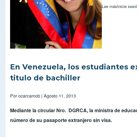
Lee más
sobre Estu
Inicie sesi
En Venezuela, los estudiantes e
titulo de bachiller
Por
ocarcamob
| Agosto 11, 2013
Mediante la circular Nro. DGRCA, la ministra de educa
número de su pasaporte extranjero sin visa.